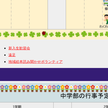
新入生歓迎会
遠足
地域
絵本読み聞かせボランティア