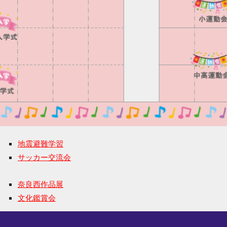
地震避難学習
サッカー交流会
奈良西作品展
文化鑑賞会