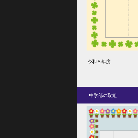
令和８年度
中
学部の取組