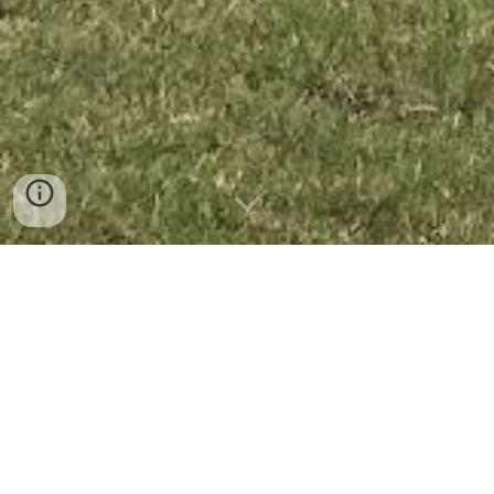
お知らせ
202
6
年
7
月23日
小学部 中学部 サッカー交流会
学校行事の紹介
に様子をアップロードしました。
202
6
年
7
月23日