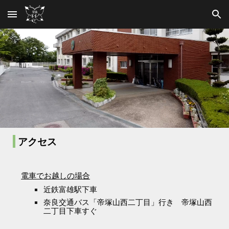
Skip to main content
Skip to navigation
アクセス
電車でお越しの場合
近鉄富雄駅下車
奈良交通バス「帝塚山西二丁目」行き 帝塚山西
二丁目下車すぐ