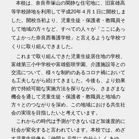
本校は、奈良帝塚山の閑静な住宅地に、旧富雄高
等学校跡地を利用して平成20年４月１日に開校しま
した。開校当初より、児童生徒・保護者・教職員そ
して地域の方々など、すべての人々が「ここにあっ
てよかった奈良西養護学校」と言えるような学校づ
くりに取り組んできました。
これまで取り組んできた児童生徒居住地の学校、
富雄第三小中学校や富雄藍咲学園、介護施設等との
交流について、様々な制約のあるコロナ禍において
も工夫しながら続けてきました。今後も、より効果
的で持続可能な実施方法を探りながら、さまざまな
機会を通して児童生徒・保護者・教職員と地域の
方々とのつながりを深め、この地域における共生社
会の実現を目指したいと考えています。
これからの時代は予測ができないほど加速度的に
社会が変化すると言われています。本校では、めざ
す児童生徒像を「仲間と 元気に 自分らしく あゆ